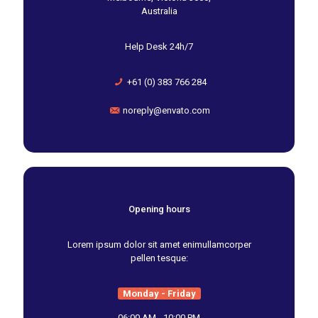
Australia
Help Desk 24h/7
+61 (0) 383 766 284
noreply@envato.com
Opening hours
Lorem ipsum dolor sit amet enimullamcorper
pellen tesque:
Monday - Friday
06:00 AM - 10:00 PM